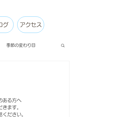
ログ
アクセス
季節の変わり目
期
ねこ通信
のある方へ
だきます。
話ください。