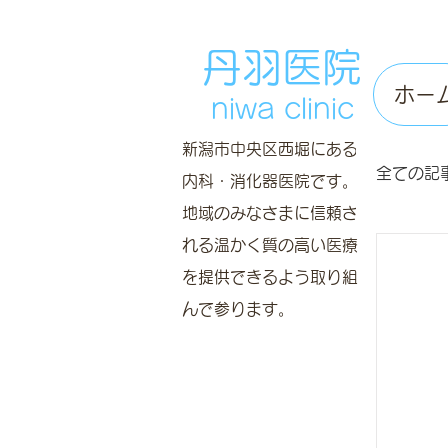
丹羽医院
ホー
niwa clinic
新潟市中央区西堀にある
全ての記
内科・消化器医院です。
地域のみなさまに信頼さ
れる温かく質の高い医療
眠れ
を提供できるよう取り組
んで参ります。