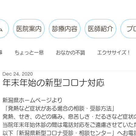
ム
医院案内
診療内容
医師紹介
ブ
事
ちょっと一息
おなかの不調
エクササイズ！
Dec 24, 2020
ないあなたへ
クリニック
漢方
冷え症
更年
年末年始の新型コロナ対応
新潟県ホームページより
「発熱など症状がある場合の相談・受診方法」
発熱、せき、のどの痛み、息苦しさ・だるさなど症状
当院年末年始休診の間は電話対応をご遠慮させていた
以下「新潟県新型コロナ受診・相談センター」へお電