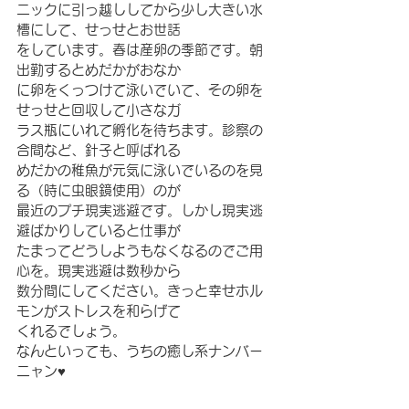
ニックに引っ越ししてから少し大きい水
槽にして、せっせとお世話
をしています。春は産卵の季節です。朝
出勤するとめだかがおなか
に卵をくっつけて泳いでいて、その卵を
せっせと回収して小さなガ
ラス瓶にいれて孵化を待ちます。診察の
合間など、針子と呼ばれる
めだかの稚魚が元気に泳いでいるのを見
る（時に虫眼鏡使用）のが
最近のプチ現実逃避です。しかし現実逃
避ばかりしていると仕事が
たまってどうしようもなくなるのでご用
心を。現実逃避は数秒から
数分間にしてください。きっと幸せホル
モンがストレスを和らげて
くれるでしょう。
なんといっても、うちの癒し系ナンバー
ニャン♥