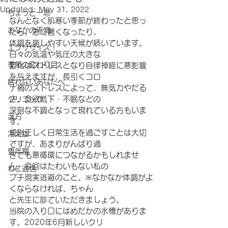
Updated:
May 31, 2022
ちょっと一息
なんとなく肌寒い季節が終わったと思っ
おなかの不調
たら、急に暑くなったり、
体調を崩しやすい天候が続いています。
エクササイズ！
日々の気温や気圧の大きな
季節の変わり目
変化はストレスとなり自律神経に悪影響
を与えますが、長引くコロ
眠れないあなたへ
ナ禍のストレスによって、無気力やだる
さ、食欲低下・不眠などの
クリニック
深刻な不調となって現れている方もいま
漢方
す。
規則正しく日常生活を過ごすことは大切
冷え症
ですが、あまりがんばり過
更年期
ぎても悪循環につながるかもしれませ
ん。今回はたわいもない私の
ねこ通信
プチ現実逃避のこと。※なかなか体調がよ
くならなければ、ちゃん
と先生に診ていただきましょう。
当院の入り口にはめだかの水槽がありま
す。2020年6月新しいクリ